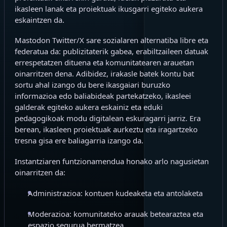
ikasleen lanak eta proiektuak ikusgarri egiteko aukera
eskaintzen da.
Mastodon Twitter/X sare sozialaren alternatiba libre eta
federatua da: publizitaterik gabea, erabiltzaileen datuak
errespetatzen dituena eta komunitatearen arauetan
oinarritzen dena. Adibidez, irakasle batek kontu bat
sortu ahal izango du bere ikasgaiari buruzko
informazioa edo baliabideak partekatzeko, ikasleei
galderak egiteko aukera eskainiz eta eduki
pedagogikoak modu digitalean eskuragarri jarriz. Era
berean, ikasleen proiektuak aurkeztu eta iragartzeko
tresna gisa ere baliagarria izango da.
Instantziaren funtzionamendua honako arlo nagusietan
oinarritzen da:
Administrazioa: kontuen kudeaketa eta antolaketa
Moderazioa: komunitateko arauak betearaztea eta
espazio segurua bermatzea