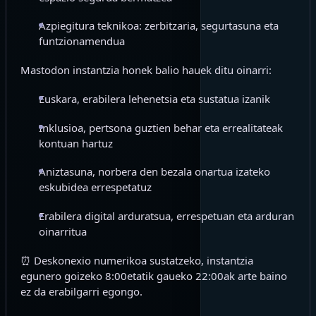
Azpiegitura teknikoa: zerbitzaria, segurtasuna eta
funtzionamendua
Mastodon instantzia honek balio hauek ditu oinarri:
Euskara, erabilera lehenetsia eta sustatua izanik
Inklusioa, pertsona guztien behar eta errealitateak
kontuan hartuz
Aniztasuna, norbera den bezala onartua izateko
eskubidea errespetatuz
Erabilera digital arduratsua, errespetuan eta arduran
oinarritua
⏰ Deskonexio numerikoa sustatzeko, instantzia
egunero goizeko 8:00etatik gaueko 22:00ak arte baino
ez da erabilgarri egongo.