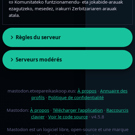
📜 Komunitateko funtzionamendu- eta jokabide-arauak
ezagutzeko, mesedez, irakurri Zerbitzariaren arauak
atala.
Règles du serveur
Serveurs modérés
mastodon.etxepareikaskoop.eus
:
À propos
·
Annuaire des
profils
·
Politique de confidentialité
Mastodon
:
À propos
·
Télécharger l’application
·
Raccourcis
clavier
·
Voir le code source
·
v
4.5.8
Mastodon est un logiciel libre, open-source et une marque